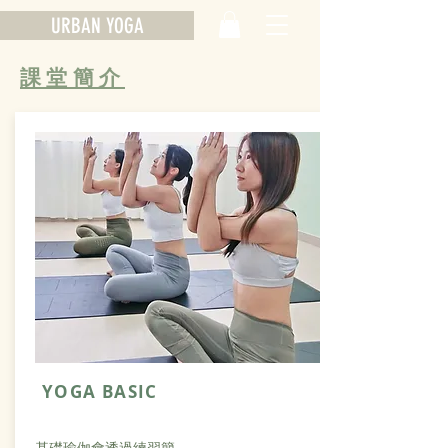
URBAN YOGA
課堂簡介
YOGA BASIC