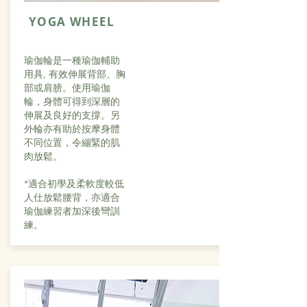
YOGA WHEEL
瑜伽輪是一種瑜伽輔助
用具, 有效伸展背部、胸
部或肩膀。使用瑜伽
輪，身體可得到深層的
伸展及良好的支撐。另
外輪亦有助於按摩身體
不同位置，令繃緊的肌
肉放鬆。
*適合初學及柔軟度較低
人仕放鬆腰背，亦適合
瑜伽練習者加深後彎訓
練。