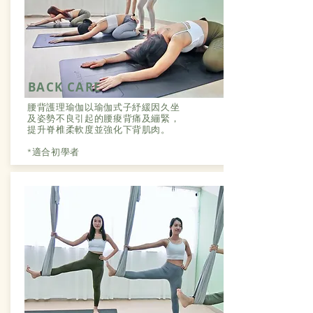
BACK CARE
腰背護理瑜伽以瑜伽式子紓緩因久坐
及姿勢不良引起的腰痠背痛及繃緊，
提升脊椎柔軟度並強化下背肌肉。
*適合初學者