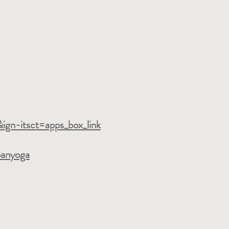
gn-itsct=apps_box_link
banyoga