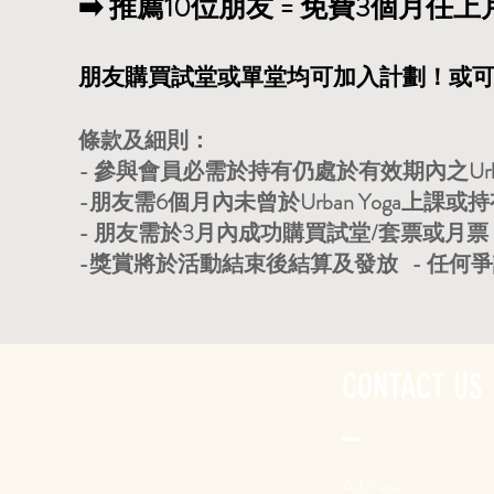
➡️ 推薦10位朋友 = 免費3個月任上月票！
朋友購買試堂或單堂均可加入計劃！或可DM/W
​條款及細則：
- 參與會員必需於持有仍處於有效期內之Urba
-朋友需6個月內未曾於Urban Yoga上課
- 朋友需於3月內成功購買試堂/套票或月
-獎賞將於活動結束後結算及發放 - 任何爭議，
CONTACT US
Address: