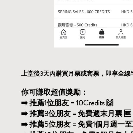
上堂後3天內購買月票或套票，即享全線半
你可賺取超值獎勵：
➡️ 推薦1位朋友 = 10Credits 🙌
➡️ 推薦3位朋友 = 免費週末月票 🆓
➡️ 推薦5位朋友 = 免費1個月週一至五月