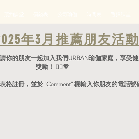
預約課堂
價錢表
公司瑜伽
時間表
選擇課堂
2025年3月推薦朋友活
邀請你的朋友一起加入我們URBAN瑜伽家庭，享受
獎勵！ 🧘‍♀️💖
表格註冊，並於 "Comment" 欄輸入你朋友的電話號