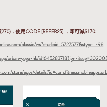
使用CODE [REFER25] ，即可減$170:
yonline.com/classic/ws?studioid=5727577&stype=-98
s/app/urban-yoga-hk/id1645283718?ign-itscg=30200&i
le.com/store/apps/details?id=com.fitnessmobileapps.ur