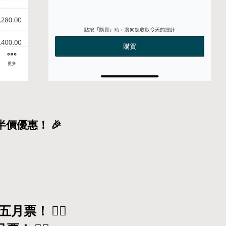
價優惠！ 🎉
票！ 🧘‍♂️