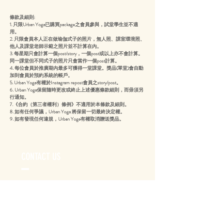
條款及細則:
​1. 只限Urban Yoga已購買package之會員參與，試堂學生並不適
用。
2. 只限會員本人正在做瑜伽式子的照片，無人照、課室環境照、
他人及課堂老師示範之照片並不計算在內。
3. 每星期只會計算一個post/story，一個post或以上亦不會計算。
同一課堂但不同式子的照片只會當作一個post計算。
4. 每位會員於推廣期內最多可獲得一堂課堂。獎品(單堂)會自動
加到會員於預約系統的帳戶。
5. Urban Yoga有權於Instagram repost會員之story/post。
6. Urban Yoga保留隨時更改或終止上述優惠條款細則，而毋須另
行通知。
7.《合約（第三者權利）條例》不適用於本條款及細則。
8. 如有任何爭議，Urban Yoga 將保留一切最終決定權。
9. 如有發現任何違規，Urban Yoga有權取消贈送獎品。
CONTACT US
Address:
Rm03, 5/F, Block G, East Sun Industrial
Centre, 16 Shing Yip Street, Kwun Tong,
Gate PW: 3905#